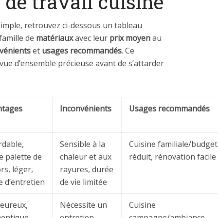
 de travail cuisine
imple, retrouvez ci-dessous un tableau
famille de
matériaux
avec leur
prix moyen
au
vénients
et
usages recommandés
. Ce
vue d’ensemble précieuse avant de s’attarder
ntages
Inconvénients
Usages recommandés
dable,
Sensible à la
Cuisine familiale/budget
e palette de
chaleur et aux
réduit, rénovation facile
rs, léger,
rayures, durée
le d’entretien
de vie limitée
eureux,
Nécessite un
Cuisine
entique,
entretien
campagne/ambiance