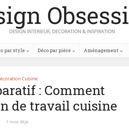
o par style
Déco par pièce
Aménagement
écoration Cuisine
aratif : Comment
n de travail cuisine
1 mois déjà