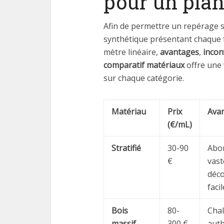
pour un plan
Afin de permettre un repérage s
synthétique présentant chaque 
mètre linéaire,
avantages
,
incon
comparatif matériaux
offre une 
sur chaque catégorie.
Matériau
Prix
Ava
(€/mL)
Stratifié
30-90
Abor
€
vast
déco
faci
Bois
80-
Chal
massif
300 €
auth