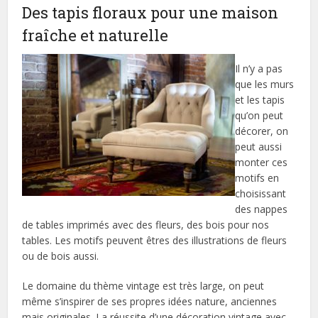
Des tapis floraux pour une maison
fraîche et naturelle
Il n’y a pas
que les murs
et les tapis
qu’on peut
décorer, on
peut aussi
monter ces
motifs en
choisissant
des nappes
de tables imprimés avec des fleurs, des bois pour nos
tables. Les motifs peuvent êtres des illustrations de fleurs
ou de bois aussi.
Le domaine du thème vintage est très large, on peut
même s’inspirer de ses propres idées nature, anciennes
mais originales. La réussite d’une décoration vintage avec