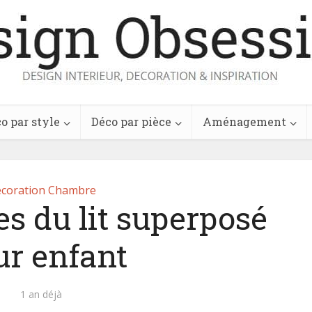
o par style
Déco par pièce
Aménagement
coration Chambre
s du lit superposé
ur enfant
1 an déjà